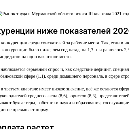
куренции ниже показателей 202
 конкуренции среди соискателей за рабочие места. Так, если в и
е конкуренции было ниже, чем год назад, на 1,3 п. и равнялось 2
андидатов на одно вакантное место.
блюдается серьезный спрос и, как следствие дефицит, специали
в банковской сфере (1,1), среди домашнего персонала, в сфере ст
в третьем квартале имеет низкое значение, всё же остаются сфе
оводителей среднего звена (8,6), юристов (8,3), представителей
ывают бухгалтеры, работники науки и образования, госслужащие
ции не превышает норму.
рплата растет