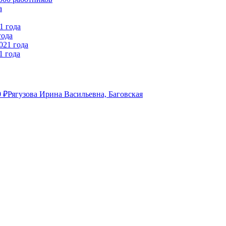
года
1 года
0
₽
Рягузова Ирина Васильевна, Баговская