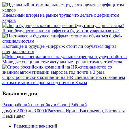
Идеальный шторм на рынке труда: что делать с дефицитом
кадров
Люди будущего: какие профессии будут популярны завтра?
Настоящее и будущее «цифры»: стоит ли обучаться digital-
специальностям
Молодые специалисты: актуальные тренды трудоустройства
Спрос российских компаний на HR-специалистов со знанием
автоматизации вырос за год почти в 3 раза
Вакансии дня
Разнорабочий на стройку в Сочи (Рабочий
дом)
от
2 000
до
3 000
₽
Рягузова Ирина Васильевна, Баговская
HeadHunter
Размещение вакансий