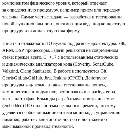
компонентом физического уровня, который отвечает
за определенную процедуру, например прием или передачу
трафика. Самые частые задачи — разработка и тестирование
новой функциональности, оптимизация кода под конкретную
процедуру или аппаратную платформу.
Писать и отлаживать ПО нужно под разные архитектуры: х86,
ARM, DSP-процессоры. Задачи решаются на современном
стеке: прежде всего, С++17 с использованием статических
и динамических анализаторов кода (Coverity, SonarQube,
Valgrind, Clang Sanitizers). В работе используются Git,
Gerrit/GitLab/GitHub, Jira, Jenkins (CI/CD). Действуют
процедуры код-ревью, а также тестирование: юнит-,
компонентное и модульное, performance- и capacity-тесты,
тесты на трафик. Команды разрабатывают встраиваемое
(embedded) ПО под системы реального времени, поэтому
уделяется особое внимание оптимизации кода, управлению
памятью, работе с многопоточностью и достижению
максимальной производительности.