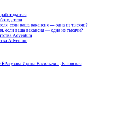
аботодателя
я, если ваша вакансия — одна из тысячи?
ства Adventum
0
₽
Рягузова Ирина Васильевна, Баговская