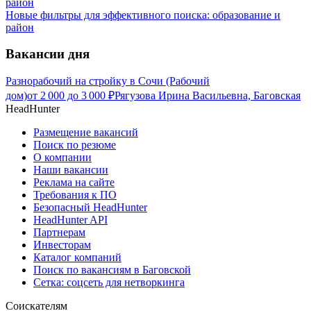
Новые фильтры для эффективного поиска: образование и
район
Вакансии дня
Разнорабочий на стройку в Сочи (Рабочий
дом)
от
2 000
до
3 000
₽
Рягузова Ирина Васильевна, Баговская
HeadHunter
Размещение вакансий
Поиск по резюме
О компании
Наши вакансии
Реклама на сайте
Требования к ПО
Безопасный HeadHunter
HeadHunter API
Партнерам
Инвесторам
Каталог компаний
Поиск по вакансиям в Баговской
Сетка: соцсеть для нетворкинга
Соискателям