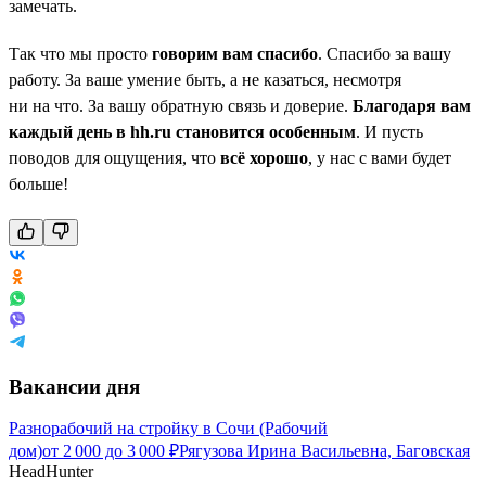
замечать.
Так что мы просто
говорим вам спасибо
. Спасибо за вашу
работу. За ваше умение быть, а не казаться, несмотря
ни на что. За вашу обратную связь и доверие.
Благодаря вам
каждый день в hh.ru становится особенным
. И пусть
поводов для ощущения, что
всё хорошо
, у нас с вами будет
больше!
Вакансии дня
Разнорабочий на стройку в Сочи (Рабочий
дом)
от
2 000
до
3 000
₽
Рягузова Ирина Васильевна, Баговская
HeadHunter