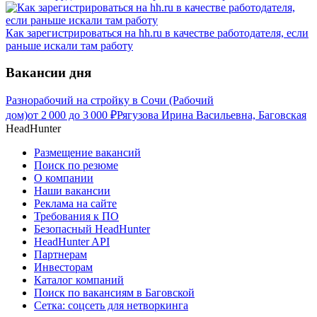
Как зарегистрироваться на hh.ru в качестве работодателя, если
раньше искали там работу
Вакансии дня
Разнорабочий на стройку в Сочи (Рабочий
дом)
от
2 000
до
3 000
₽
Рягузова Ирина Васильевна, Баговская
HeadHunter
Размещение вакансий
Поиск по резюме
О компании
Наши вакансии
Реклама на сайте
Требования к ПО
Безопасный HeadHunter
HeadHunter API
Партнерам
Инвесторам
Каталог компаний
Поиск по вакансиям в Баговской
Сетка: соцсеть для нетворкинга