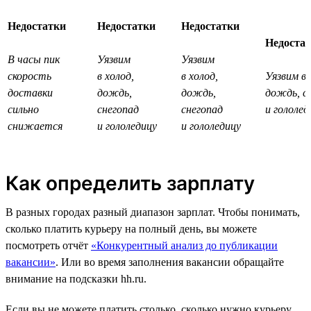
Недостатки
Недостатки
Недостатки
Недоста
В часы пик
Уязвим
Уязвим
скорость
в холод,
в холод,
Уязвим в 
доставки
дождь,
дождь,
дождь, с
сильно
снегопад
снегопад
и гололед
снижается
и гололедицу
и гололедицу
Как определить зарплату
В разных городах разный диапазон зарплат. Чтобы понимать,
сколько платить курьеру на полный день, вы можете
посмотреть отчёт
«Конкурентный анализ до публикации
вакансии»
. Или во время заполнения вакансии обращайте
внимание на подсказки hh.ru.
Если вы не можете платить столько, сколько нужно курьеру