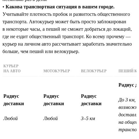
•
Какова транспортная ситуация в вашем городе.
Учитывайте плотность пробок и развитость общественного
транспорта. Автокурьер может быть просто заблокирован
в некоторые часы, а пеший не сможет добраться до локаций,
где не ездит общественный транспорт. Ко всему прочему —
курьер на личном авто рассчитывает заработать значительно
больше, чем пеший или велокурьер.
КУРЬЕР
НА АВТО
МОТОКУРЬЕР
ВЕЛОКУРЬЕР
ПЕШИЙ КУ
Радиус д
Радиус
Радиус
Радиус
До 3 км, 
доставки
доставки
доставки
возможн
доставл
Любой
Любой
3–5 км
на общес
транспо