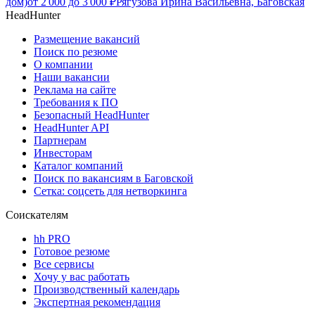
дом)
от
2 000
до
3 000
₽
Рягузова Ирина Васильевна, Баговская
HeadHunter
Размещение вакансий
Поиск по резюме
О компании
Наши вакансии
Реклама на сайте
Требования к ПО
Безопасный HeadHunter
HeadHunter API
Партнерам
Инвесторам
Каталог компаний
Поиск по вакансиям в Баговской
Сетка: соцсеть для нетворкинга
Соискателям
hh PRO
Готовое резюме
Все сервисы
Хочу у вас работать
Производственный календарь
Экспертная рекомендация