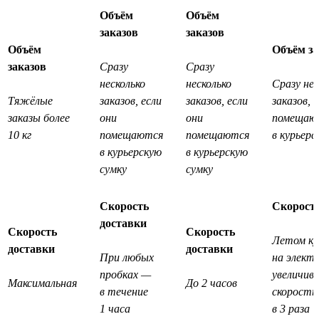
Объём
Объём
заказов
заказов
Объём
Объём за
заказов
Сразу
Сразу
несколько
несколько
Сразу нес
Тяжёлые
заказов, если
заказов, если
заказов, 
заказы более
они
они
помещаю
10 кг
помещаются
помещаются
в курьерс
в курьерскую
в курьерскую
сумку
сумку
Скорость
Скорость
доставки
Скорость
Скорость
Летом ку
доставки
доставки
При любых
на элект
пробках —
увеличив
Максимальная
До 2 часов
в течение
скорость
1 часа
в 3 раза