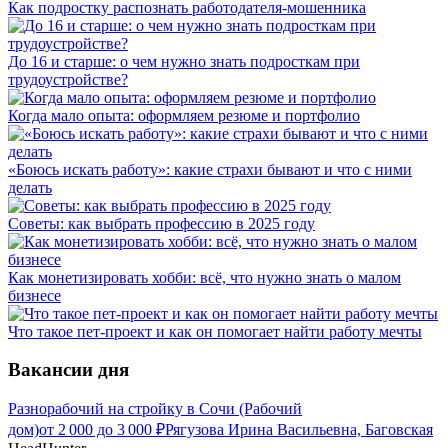
Как подростку распознать работодателя-мошенника
До 16 и старше: о чем нужно знать подросткам при
трудоустройстве?
Когда мало опыта: оформляем резюме и портфолио
«Боюсь искать работу»: какие страхи бывают и что с ними
делать
Советы: как выбрать профессию в 2025 году
Как монетизировать хобби: всё, что нужно знать о малом
бизнесе
Что такое пет-проект и как он помогает найти работу мечты
Вакансии дня
Разнорабочий на стройку в Сочи (Рабочий
дом)
от
2 000
до
3 000
₽
Рягузова Ирина Васильевна, Баговская