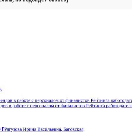
ндов в работе с персоналом от финалистов Рейтинга работодател
0
₽
Рягузова Ирина Васильевна, Баговская