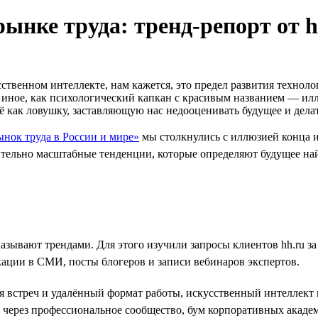
рынке труда: тренд-репорт от h
твенном интеллекте, нам кажется, это предел развития техноло
то иное, как психологический капкан с красивым названием — 
ё как ловушку, заставляющую нас недооценивать будущее и дел
ынок труда в России и мире»
мы столкнулись с иллюзией конца и
ительно масштабные тенденции, которые определяют будущее на
называют трендами. Для этого изучили запросы клиентов hh.ru 
кации в СМИ, посты блогеров и записи вебинаров экспертов.
ля встреч и удалённый формат работы, искусственный интеллек
через профессиональное сообщество, бум корпоративных академ