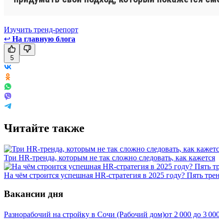
Изучить тренд-репорт
↩
На главную блога
5
Читайте также
Три HR-тренда, которым не так сложно следовать, как кажется
На чём строится успешная HR-стратегия в 2025 году? Пять тре
Вакансии дня
Разнорабочий на стройку в Сочи (Рабочий дом)
от
2 000
до
3 00