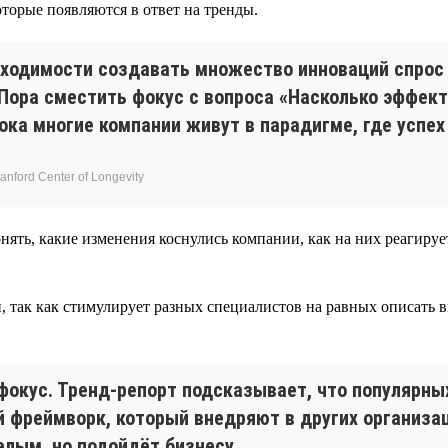
торые появляются в ответ на тренды.
бходимости создавать множество инноваций спрос
 Пора сместить фокус с вопроса «Насколько эффек
ка многие компании живут в парадигме, где успех
nford Center of Longevity
нять, какие изменения коснулись компании, как на них реагиру
, так как стимулирует разных специалистов на равных описать в
фокус. Тренд-репорт подсказывает, что популярн
 фреймворк, который внедряют в других организаци
елым, но подойдёт бизнесу