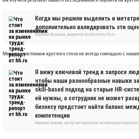
Когда мы решили выделить и метатре
дополнительно валидировать эти оцен
Евгений Вольнов, директор по контенту hh.ru
Мнение участников круглого стола не всегда совпадало с наши
Я вижу ключевой тренд в запросе люд
чтобы наши разнообразные навыки зам
skill-based подход на старые HR-сис
ей нужны, а сотрудник не может раск
бизнесу предстоит найти баланс межд
компетенции
Марина Львова, автор методологии человекоцентричного