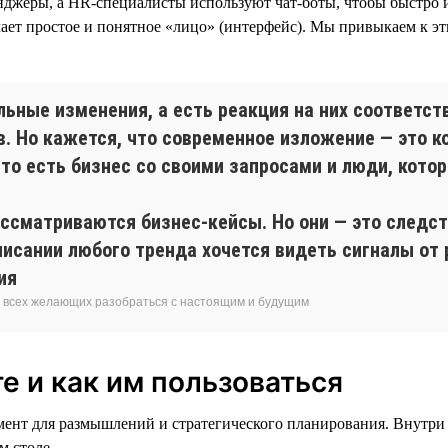
нджеры, а HR-специалисты используют чат-боты, чтобы быстро и
ет простое и понятное «лицо» (интерфейс). Мы привыкаем к эти
льные изменения, а есть реакция на них соответс
в. Но кажется, что современное изложение — это к
то есть бизнес со своими запросами и люди, кото
ассматриваются бизнес-кейсы. Но они — это следст
писании любого тренда хочется видеть сигналы от 
ия
я всех желающих разобраться с настоящим и будущим
е и как им пользоваться
мент для размышлений и стратегического планирования. Внутри
м столе.