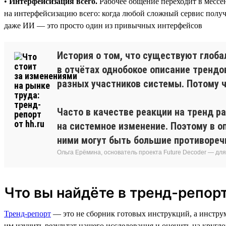
•
Интерфейсизация всего.
Рабочее общение переходит в мессе
на интерфейсизацию всего: когда любой сложный сервис получа
даже ИИ — это просто один из привычных интерфейсов
История о том, что существуют глоба
в отчётах однобокое описание трендо
разных участников системы. Потому ч
Часто в качестве реакции на тренд р
на системное изменение. Поэтому в о
ними могут быть большие противореч
Ольга Ерёмина, основатель проекта Future Decoder — дл
Что вы найдёте в тренд-репорт
Тренд-репорт
— это не сборник готовых инструкций, а инстру
им изучить результат нашего исследования и оценить на кругло