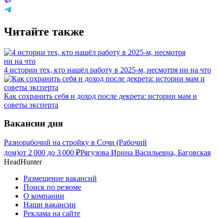
Читайте также
4 истории тех, кто нашёл работу в 2025-м, несмотря ни на что
Как сохранить себя и доход после декрета: истории мам и
советы эксперта
Вакансии дня
Разнорабочий на стройку в Сочи (Рабочий
дом)
от
2 000
до
3 000
₽
Рягузова Ирина Васильевна, Баговская
HeadHunter
Размещение вакансий
Поиск по резюме
О компании
Наши вакансии
Реклама на сайте