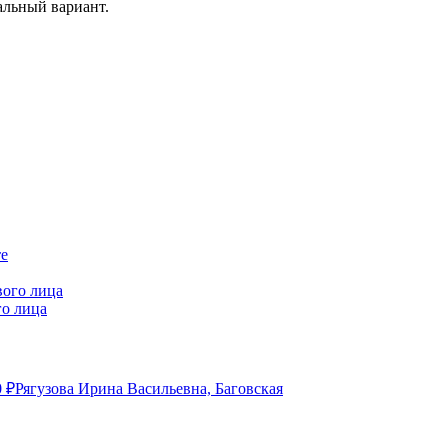
альный вариант.
го лица
0
₽
Рягузова Ирина Васильевна, Баговская