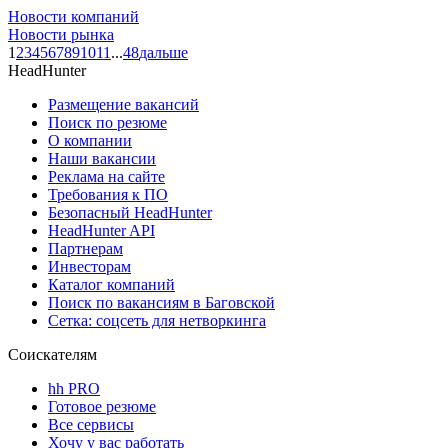
Новости компаний
Новости рынка
1
2
3
4
5
6
7
8
9
10
11
...
48
дальше
HeadHunter
Размещение вакансий
Поиск по резюме
О компании
Наши вакансии
Реклама на сайте
Требования к ПО
Безопасный HeadHunter
HeadHunter API
Партнерам
Инвесторам
Каталог компаний
Поиск по вакансиям в Баговской
Сетка: соцсеть для нетворкинга
Соискателям
hh PRO
Готовое резюме
Все сервисы
Хочу у вас работать