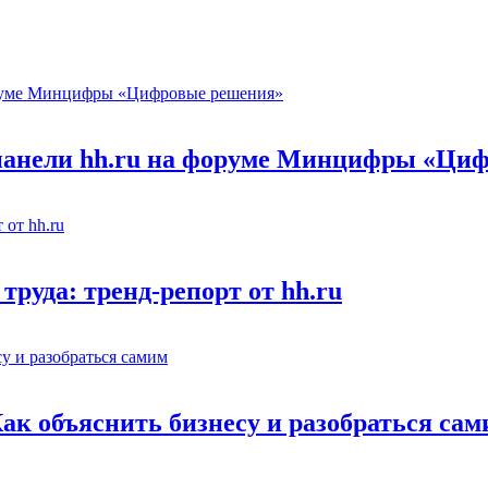
 панели hh.ru на форуме Минцифры «Ци
труда: тренд-репорт от hh.ru
Как объяснить бизнесу и разобраться са