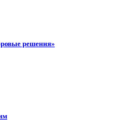
фровые решения»
мим