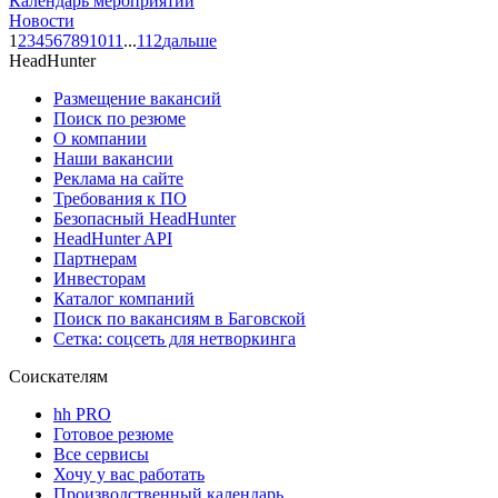
Календарь мероприятий
Новости
1
2
3
4
5
6
7
8
9
10
11
...
112
дальше
HeadHunter
Размещение вакансий
Поиск по резюме
О компании
Наши вакансии
Реклама на сайте
Требования к ПО
Безопасный HeadHunter
HeadHunter API
Партнерам
Инвесторам
Каталог компаний
Поиск по вакансиям в Баговской
Сетка: соцсеть для нетворкинга
Соискателям
hh PRO
Готовое резюме
Все сервисы
Хочу у вас работать
Производственный календарь