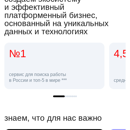
и эффективный
платформенный бизнес,
основанный на уникальных
данных и технологиях
4,5
2
сотр
средняя оценка hh.ru как работодателя **
в hh.
знаем, что для нас важно