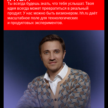
HeadHunter::Коммерческий департамент
4 авг. 2026
Ярославль
Ты всегда будешь знать, что тебя услышат.
Твоя
4 авг. 2026
з/п не указана
идея всегда может превратиться в реальный
Младший SEO специалист
150000 ₽
Москва
продукт.
У нас можно быть визионером. hh.ru даёт
Менеджер по продажам в сегменте среднего и крупного
HeadHunter::Департамент маркетинга
Казань
масштабное поле для технологических
бизнеса
10 июл. 2026
и продуктовых экспериментов.
HeadHunter::Телефонные продажи
з/п не указана
Key Account Manager (EdTech)
вчера
Москва
HeadHunter::Коммерческий департамент
125000 - 175000 ₽
4 авг. 2026
Ярославль
150000 ₽
Ярославль