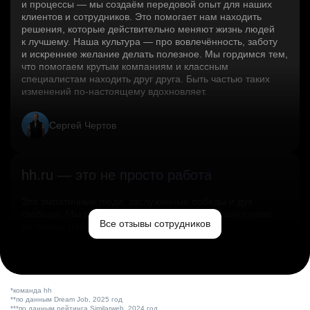
и процессы — мы создаём передовой опыт для наших
клиентов и сотрудников. Это помогает нам находить
решения, которые действительно меняют жизнь людей
к лучшему. Наша культура — про вовлечённость, заботу
и искреннее желание делать полезное. Мы гордимся тем,
что помогаем крутым компаниям и классным
специалистам находить друг друга. Быть частью таких
изменений по‑настоящему вдохновляет.
Сергей Чертов
hh.ru — это не просто работа
Это эмпатичные люди, заслуженные победы и дух
свободы. Мы помогаем миру и создаём лучший сервис
Все отзывы сотрудников
по поиску работы в стране.
Ольга Емельянова
*команда hh
**по данным Dream Job, 2025 год
***по данным рейтинга Similarweb, 2024 год