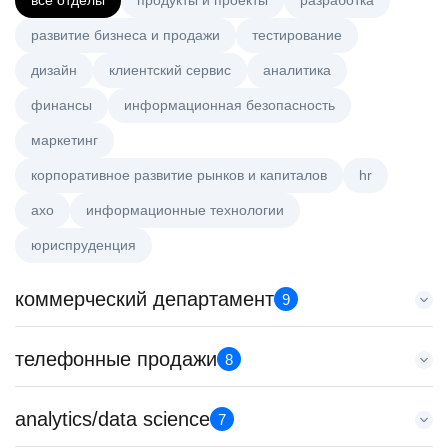
все отделы
продукты и проекты
разработка
развитие бизнеса и продажи
тестирование
дизайн
клиентский сервис
аналитика
финансы
информационная безопасность
маркетинг
корпоративное развитие рынков и капиталов
hr
axo
информационные технологии
юриспруденция
коммерческий департамент
9
Key Account Manager (EdTech)
телефонные продажи
8
HeadHunter::Коммерческий департамент
4 авг. 2026
Специалист телемаркетинга
analytics/data science
150000 ₽
7
HeadHunter::Телефонные продажи
Санкт-Петербург