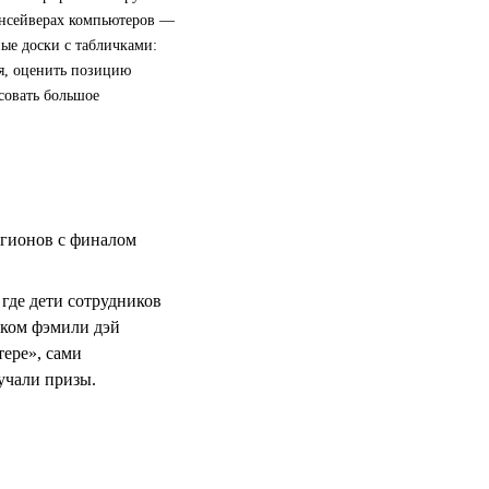
инсейверах компьютеров —
ые доски с табличками:
я, оценить позицию
совать большое
егионов с финалом
 где дети сотрудников
ском фэмили дэй
тере», сами
учали призы.