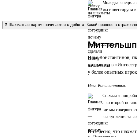
Молодые специалис
мы инвестируем в 
❓ Шахматная партия начинается с дебюта. Какой процесс в страхова
Миттельшпи
Илья Константинов, гл
но именно в «Ингосстр
у более опытных игрок
Илья Константинов:
Сначала я попробо
а во второй остан
где мы совершенс
выступления за че
Интересно, что шахмат