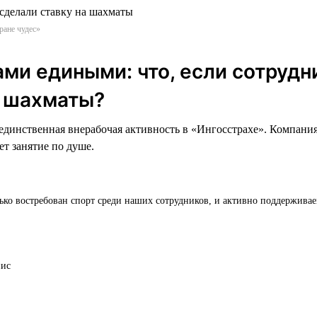
ране чудес»
ми едиными: что, если сотрудн
в шахматы?
динственная внерабочая активность в «Ингосстрахе». Компания
ет занятие по душе.
ько востребован спорт среди наших сотрудников, и активно поддержива
нис