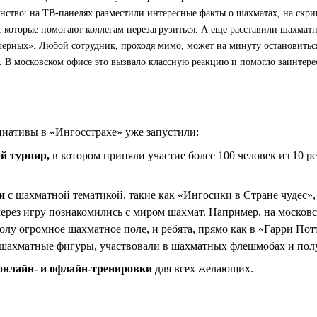
анство: на ТВ-панелях разместили интересные факты о шахматах, на скр
 которые помогают коллегам перезагрузиться. А еще расставили шахматн
 черных». Любой сотрудник, проходя мимо, может на минуту остановитьс
д. В московском офисе это вызвало классную реакцию и помогло заинтере
иативы в «Ингосстрахе» уже запустили:
й турнир,
в котором приняли участие более 100 человек из 10 р
и
с шахматной тематикой, такие как «Ингосики в Стране чудес»,
через игру познакомились с миром шахмат. Например, на москов
олу огромное шахматное поле, и ребята, прямо как в «Гарри Пот
 шахматные фигуры, участвовали в шахматных флешмобах и пол
онлайн- и офлайн-тренировки
для всех желающих.