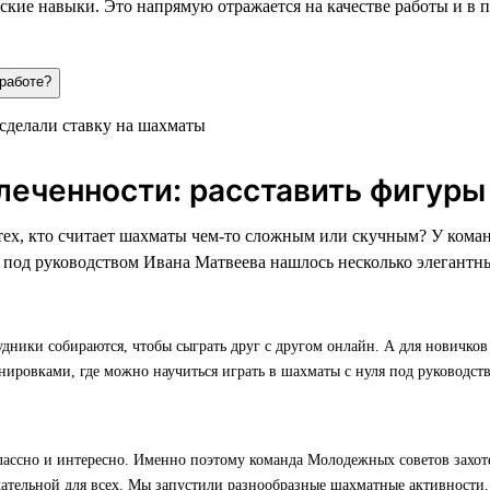
кие навыки. Это напрямую отражается на качестве работы и в 
 работе?
леченности: расставить фигуры
 тех, кто считает шахматы чем-то сложным или скучным? У ко
 под руководством Ивана Матвеева нашлось несколько элегантн
удники собираются, чтобы сыграть друг с другом онлайн. А для новичко
нировками, где можно научиться играть в шахматы с нуля под руководст
ассно и интересно. Именно поэтому команда Молодежных советов захотел
кательной для всех. Мы запустили разнообразные шахматные активности