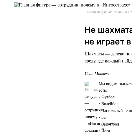
Семейный день «Ингосики в Ст
Не шахмата
не играет 
Шахматы — далеко не е
среду, где каждый найд
Иван Матвеев:
Мы видим, наскол
есть:
• Футбол
• Волейбол
• Настольный тен
• Бег
• Баскетбол
• Йога