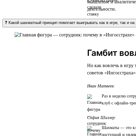
мышление и аналитичес
деятельности.
❓ Какой шахматный принцип помогает выигрывать как в игре, так и на
Гамбит вов
Но как вовлечь в игру
советов «Ингосстраха»
Иван Матвеев:
Раз в неделю сотр
клуб с офлайн-тре
София Шиллер:
Шахматы — это кл
доступной и увле