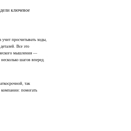
ядели ключевое
а учит просчитывать ходы,
деталей. Все это
ического мышления —
 несколько шагов вперед.
аткосрочной, так
й компании: помогать