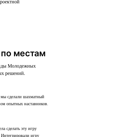
проектной
 по местам
манды Молодежных
ых решений.
в мы сделали шахматный
вом опытных наставников.
а сделать эту игру
. Интегрировали игру