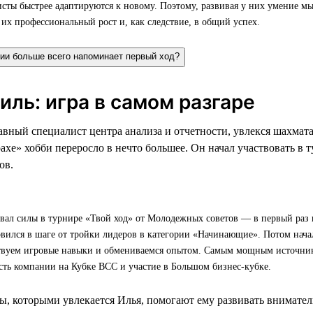
ты быстрее адаптируются к новому. Поэтому, развивая у них умение мы
их профессиональный рост и, как следствие, в общий успех.
нии больше всего напоминает первый ход?
ль: игра в самом разгаре
авный специалист центра анализа и отчетности, увлекся шахмат
ахе» хобби переросло в нечто большее. Он начал участвовать в т
ов.
вал силы в турнире «Твой ход» от Молодежных советов — в первый раз 
овился в шаге от тройки лидеров в категории «Начинающие». Потом начал
твуем игровые навыки и обмениваемся опытом. Самым мощным источни
сть компании на Кубке ВСС и участие в Большом бизнес-кубке.
ы, которыми увлекается Илья, помогают ему развивать вниматель