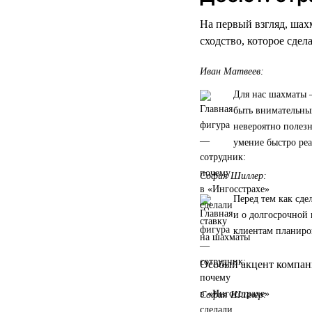
На первый взгляд, шах
сходство, которое сде
Иван Матвеев:
Для нас шахматы —
быть внимательным
невероятно полез
умение быстро реа
София Шиллер:
Перед тем как сде
и о долгосрочной 
клиентам планиро
Особый акцент компани
София Шиллер: