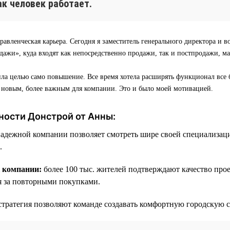
как человек работает.
равленческая карьера. Сегодня я заместитель генерального директора и в
ажи», куда входят как непосредственно продажи, так и постпродажи, м
ила целью само повышение. Все время хотела расширять функционал все 
о новым, более важным для компании. Это и было моей мотивацией.
ности Донстрой от Анны:
надежной компании позволяет смотреть шире своей специализац
.
к компании:
более 100 тыс. жителей подтверждают качество про
я за повторными покупками.
стратегия позволяют команде создавать комфортную городскую с