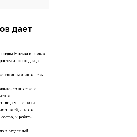
ов дает
городом Москва в рамках
роительного подряда,
 экономисты и инженеры
иально-технического
мента.
но тогда мы решили
х этажей, а также
состав, и ребята-
сло в отдельный