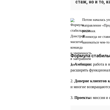
стаж, но и то, 
Потом началась уп
направление «Прод
решения.
Я никогда не став
заниматься чем-т
Формула стабиль
1.
Амбиции:
работа в 
расширять функционал
2.
Доверие клиентов 
и многие возвращаютс
3.
Проекты:
миссия и 