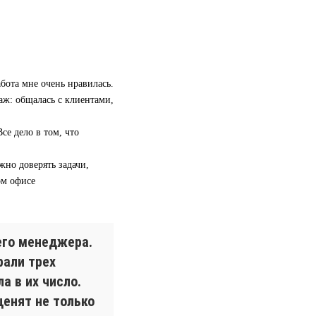
бота мне очень нравилась.
аж: общалась с клиентами,
се дело в том, что
жно доверять задачи,
ом офисе
его менеджера.
рали трех
а в их число.
ценят не только