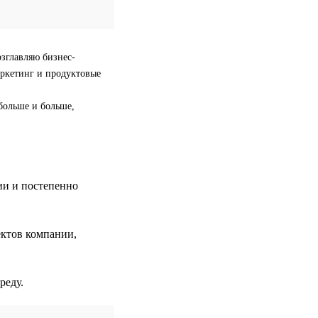
озглавляю бизнес-
аркетинг и продуктовые
больше и больше,
ии и постепенно
ектов компании,
реду.