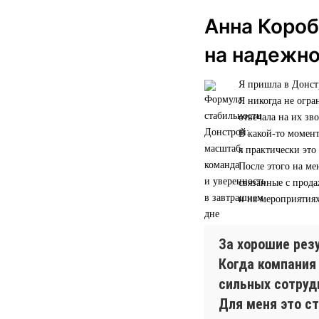
Анна Короб
на надежн
Я пришла в Донстр
Я никогда не огра
отвечала на их зв
В какой-то момент
я практически это
После этого на ме
связанные с прод
и на мероприятиях
За хорошие рез
Когда компания
сильных сотрудн
Для меня это ст