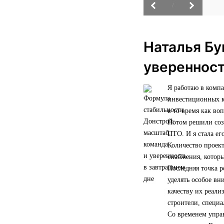
/
Наталья Бу
уверенност
Я работаю в комп
инвестиционных ко
в то время как во
Потом решили созд
ПТО. И я стала ег
Количество проект
снабжения, которы
Последняя точка р
уделять особое вн
качеству их реали
строители, специ
Со временем управ