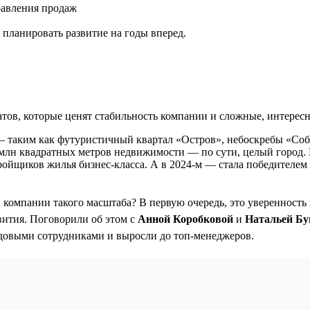
равления продаж
планировать развитие на годы вперед.
ов, которые ценят стабильность компании и сложные, интересн
— таким как футуристичный квартал «Остров», небоскребы «Со
,5 млн квадратных метров недвижимости — по сути, целый город. 
ройщиков жилья бизнес-класса. А в 2024-м — стала победителе
в компании такого масштаба? В первую очередь, это уверенность
вития. Поговорили об этом с
Анной Коробковой
и
Натальей Бу
довыми сотрудниками и выросли до топ-менеджеров.