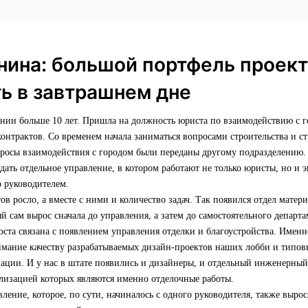
нина: большой портфель проект
ь в завтрашнем дне
ании больше 10 лет. Пришла на должность юриста по взаимодействию с 
нтрактов. Со временем начала заниматься вопросами строительства и ст
просы взаимодействия с городом были переданы другому подразделению.
ать отдельное управление, в котором работают не только юристы, но и
о руководителем.
ов росло, а вместе с ними и количество задач. Так появился отдел матер
й сам вырос сначала до управления, а затем до самостоятельного департа
оста связана с появлением управления отделки и благоустройства. Имен
имание качеству разрабатываемых дизайн-проектов наших лобби и типовы
зации. И у нас в штате появились и дизайнеры, и отдельный инженерный 
ализацией которых являются именно отделочные работы.
ление, которое, по сути, начиналось с одного руководителя, также выро