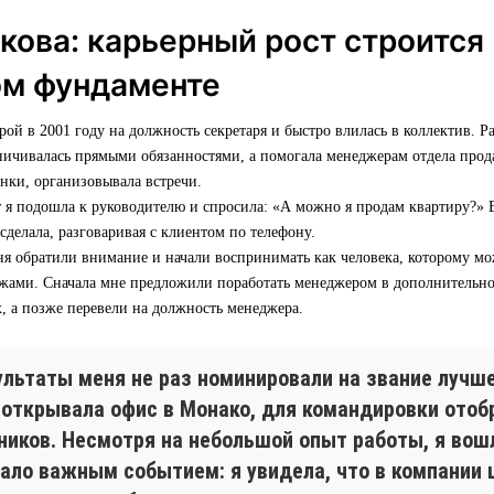
кова: карьерный рост строится
ом фундаменте
ой в 2001 году на должность секретаря и быстро влилась в коллектив. Ра
ничивалась прямыми обязанностями, а помогала менеджерам отдела прод
онки, организовывала встречи.
 я подошла к руководителю и спросила: «А можно я продам квартиру?» В
 сделала, разговаривая с клиентом по телефону.
ня обратили внимание и начали воспринимать как человека, которому мо
ажами. Сначала мне предложили поработать менеджером в дополнительн
, а позже перевели на должность менеджера.
ультаты меня не раз номинировали на звание лучш
 открывала офис в Монако, для командировки отоб
иков. Несмотря на небольшой опыт работы, я вошл
ало важным событием: я увидела, что в компании 