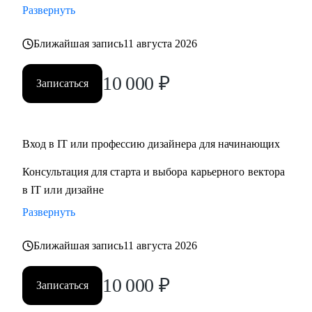
Развернуть
Кому могу помочь:
Ближайшая запись
11 августа 2026
• Для дизайнеров, UI, UX, продуктовых дизайнеров
• Тем, кто хочет стать дизайнером в IT
10 000
₽
Записаться
• Тем, кто хочет войти в IT и начать строить карьеру с нуля,
но не знает с чего начать
Обращайся ко мне, если нужна помощь с
Вход в IT или профессию дизайнера для начинающих
трудоустройством, ростом на текущем месте работы или
Консультация для старта и выбора карьерного вектора
определением куда и как расти
в IT или дизайне
Развернуть
Ближайшая запись
11 августа 2026
10 000
₽
Записаться