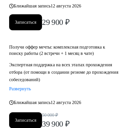
• Тем, кто хочет перейти в IT и аналитику из смежной
Ближайшая запись
12 августа 2026
сферы;
• Всем IT-специалистам, которые хотят релоцироваться в
29 900
₽
Записаться
Испанию и работать удаленно
Получи оффер мечты: комплексная подготовка к
поиску работы (2 встречи + 1 месяц в чате)
Экспертная поддержка на всех этапах прохождения
отбора (от помощи в создании резюме до прохождения
собеседований)
Развернуть
Ближайшая запись
12 августа 2026
50 000
₽
Записаться
39 900
₽