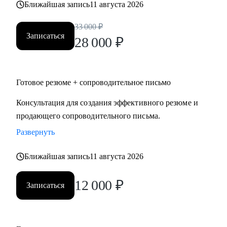
Ближайшая запись
11 августа 2026
• строительство, промышленность, производство
нефтегазовая отрасль;
33 000
₽
• закупки, cнабжение, логистика, ВЭД;
Записаться
28 000
₽
• продажи, HoReCa;
• административное управление;
• HR, психология, образование.
Готовое резюме + сопроводительное письмо
Консультация для создания эффективного резюме и
продающего сопроводительного письма.
Развернуть
Ближайшая запись
11 августа 2026
12 000
₽
Записаться