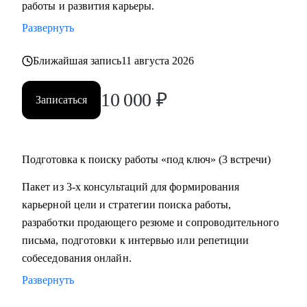
работы и развития карьеры.
время на ее поиск, увеличить поток предложений, выйти
Развернуть
на новый уровень дохода.
• Составить пошаговый план для достижения любой
Ближайшая запись
11 августа 2026
Вашей карьерной цели.
• Провести аудит и составить убедительное резюме, чтобы
10 000
₽
Записаться
в Вас увидели серьезно настроенного и сильного
кандидата.
• За одну консультацию исправить ошибки и устранить
барьеры на пути к работе мечты.
Подготовка к поиску работы «под ключ» (3 встречи)
• Уверенно презентовать свой опыт, показать свое
Пакет из 3-х консультаций для формирования
преимущество перед другими кандидатами.
карьерной цели и стратегии поиска работы,
• Решить любую карьерную задачу (смена профессии,
разработки продающего резюме и сопроводительного
грейда, перерывы в работе, выход из декрета, возраст 45+ и
письма, подготовки к интервью или репетиции
др.)
собеседования онлайн.
Развернуть
Кому могу помочь:
Топ-менеджерам, руководителям и экспертам из отраслей: