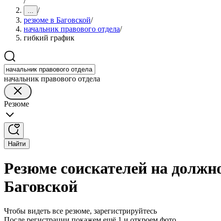
/
/
...
резюме в Баговской
/
начальник правового отдела
/
гибкий график
начальник правового отдела
Резюме
Найти
Резюме соискателей на должн
Баговской
Чтобы видеть все резюме, зарегистрируйтесь
После регистрации покажем ещё 1 и откроем фото