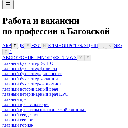
Работа и вакансии
по профессии в Баговской
А
Б
В
Д
Е
Ж
З
И
К
Л
М
Н
О
П
Р
С
Т
У
Ф
Х
Ц
Ч
Ш
Э
Ю
Г
Ё
Й
Щ
Ы
#
Я
A
B
C
D
E
F
G
H
I
J
K
L
M
N
O
P
Q
R
S
T
U
V
W
X
Y
Z
главный бухгалтер УСНО
главный бухгалтер филиала
главный бухгалтер-финансист
главный бухгалтер холдинга
главный бухгалтер-экономист
главный ветеринарный врач
главный ветеринарный врач КРС
главный врач
главный врач санатория
главный врач стоматологической клиники
главный геодезист
главный геолог
главный горняк