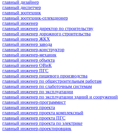
главный дизайнер
главный диспетчер
главный зоотехник
главный зоотехник-селекционер
главный инженер
главный инженер директор по строительству
главный инженер дорожного строительства
главный инженер ЖКХ
главный инженер завода
главный инженер-конструктор
главный инженер-механик
главный инженер объекта
главный инженер ОВиК
главный инженер ПГС
главный инженер пищевого производства
главный инженер по общестроительным работам
главный инженер по слаботочным системам
главный инженер по эксплуатации
главный инженер по эксплуатации зданий и сооружений
главный инженер-программист
главный инженер проекта
главный инженер проекта комплексный
главный инженер проекта ПГС
главный инженер проекта по электрике
главный инженер-проектировщик