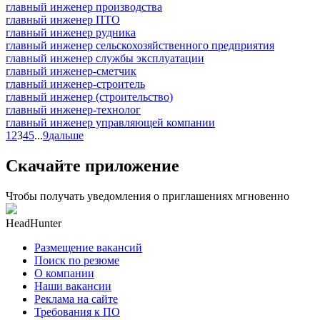
главный инженер производства
главный инженер ПТО
главный инженер рудника
главный инженер сельскохозяйственного предприятия
главный инженер службы эксплуатации
главный инженер-сметчик
главный инженер-строитель
главный инженер (строительство)
главный инженер-технолог
главный инженер управляющей компании
1
2
3
4
5
...
9
дальше
Скачайте приложение
Чтобы получать уведомления о приглашениях мгновенно
HeadHunter
Размещение вакансий
Поиск по резюме
О компании
Наши вакансии
Реклама на сайте
Требования к ПО