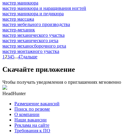
мастер маникюра
мастер маникюра и наращивания ногтей
мастер маникюра и педикюра
мастер массажа
мастер мебельного производства
мастер-механик
мастер механического участка
мастер механического цеха
мастер механосборочного цеха
мастер монтажного участка
1
2
3
4
5
...
47
дальше
Скачайте приложение
Чтобы получать уведомления о приглашениях мгновенно
HeadHunter
Размещение вакансий
Поиск по резюме
О компании
Наши вакансии
Реклама на сайте
Требования к ПО