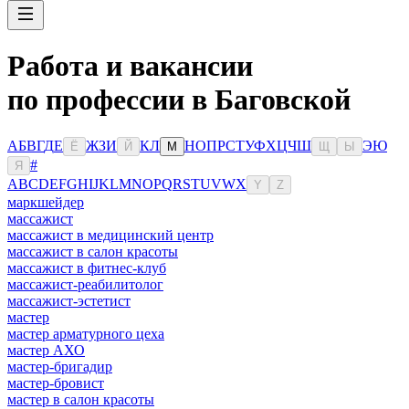
Работа и вакансии
по профессии в Баговской
А
Б
В
Г
Д
Е
Ж
З
И
К
Л
Н
О
П
Р
С
Т
У
Ф
Х
Ц
Ч
Ш
Э
Ю
Ё
Й
М
Щ
Ы
#
Я
A
B
C
D
E
F
G
H
I
J
K
L
M
N
O
P
Q
R
S
T
U
V
W
X
Y
Z
маркшейдер
массажист
массажист в медицинский центр
массажист в салон красоты
массажист в фитнес-клуб
массажист-реабилитолог
массажист-эстетист
мастер
мастер арматурного цеха
мастер АХО
мастер-бригадир
мастер-бровист
мастер в салон красоты