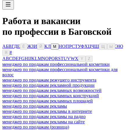
Работа и вакансии
по профессии в Баговской
А
Б
В
Г
Д
Е
Ж
З
И
К
Л
Н
О
П
Р
С
Т
У
Ф
Х
Ц
Ч
Ш
Э
Ю
Ё
Й
М
Щ
Ы
#
Я
A
B
C
D
E
F
G
H
I
J
K
L
M
N
O
P
Q
R
S
T
U
V
W
X
Y
Z
менеджер по продажам профессиональной косметики
менеджер по продажам профессиональной косметики для
волос
менеджер по продажам режущего инструмента
менеджер по продажам рекламной продукции
менеджер по продажам рекламных возможностей
менеджер по продажам рекламных конструкций
менеджер по продажам рекламных площадей
менеджер по продажам рекламы
менеджер по продажам рекламы в интернете
менеджер по продажам рекламы на радио
менеджер по продажам рекламы на сайте
менеджер по продажам (розница)