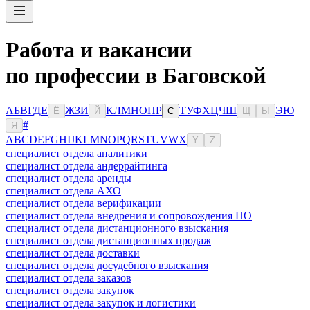
Работа и вакансии
по профессии в Баговской
А
Б
В
Г
Д
Е
Ж
З
И
К
Л
М
Н
О
П
Р
Т
У
Ф
Х
Ц
Ч
Ш
Э
Ю
Ё
Й
С
Щ
Ы
#
Я
A
B
C
D
E
F
G
H
I
J
K
L
M
N
O
P
Q
R
S
T
U
V
W
X
Y
Z
специалист отдела аналитики
специалист отдела андеррайтинга
специалист отдела аренды
специалист отдела АХО
специалист отдела верификации
специалист отдела внедрения и сопровождения ПО
специалист отдела дистанционного взыскания
специалист отдела дистанционных продаж
специалист отдела доставки
специалист отдела досудебного взыскания
специалист отдела заказов
специалист отдела закупок
специалист отдела закупок и логистики