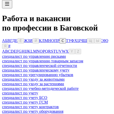
Работа и вакансии
по профессии в Баговской
А
Б
В
Г
Д
Е
Ж
З
И
К
Л
М
Н
О
П
Р
Т
У
Ф
Х
Ц
Ч
Ш
Э
Ю
Ё
Й
С
Щ
Ы
#
Я
A
B
C
D
E
F
G
H
I
J
K
L
M
N
O
P
Q
R
S
T
U
V
W
X
Y
Z
специалист по управлению рисками
специалист по управлению товарным запасом
специалист по управленческой отчетности
специалист по управленческому учету
специалист по урегулированию убытков
специалист по уходу за животными
специалист по уходу за растениями
специалист по учебно-методической работе
специалист по учету
специалист по учету БСО
специалист по учету ГСМ
специалист по учету контрактов
специалист по учету оборудования