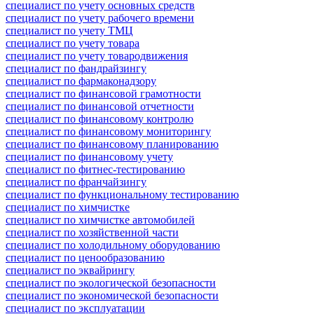
специалист по учету основных средств
специалист по учету рабочего времени
специалист по учету ТМЦ
специалист по учету товара
специалист по учету товародвижения
специалист по фандрайзингу
специалист по фармаконадзору
специалист по финансовой грамотности
специалист по финансовой отчетности
специалист по финансовому контролю
специалист по финансовому мониторингу
специалист по финансовому планированию
специалист по финансовому учету
специалист по фитнес-тестированию
специалист по франчайзингу
специалист по функциональному тестированию
специалист по химчистке
специалист по химчистке автомобилей
специалист по хозяйственной части
специалист по холодильному оборудованию
специалист по ценообразованию
специалист по эквайрингу
специалист по экологической безопасности
специалист по экономической безопасности
специалист по эксплуатации