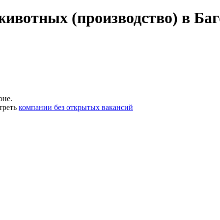
животных (производство) в Ба
оне.
треть
компании без открытых вакансий