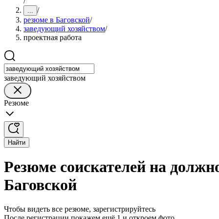
/
/
...
резюме в Баговской
/
заведующий хозяйством
/
проектная работа
заведующий хозяйством
Резюме
Найти
Резюме соискателей на должн
Баговской
Чтобы видеть все резюме, зарегистрируйтесь
После регистрации покажем ещё 1 и откроем фото