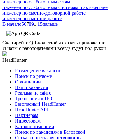
инженер по слаботочным сетям
инженер по слаботочным системам и автоматике
инженер по сметно-договорной работе
инженер по сметной работе
В начало
5
6
7
8
9
...
15
дальше
Сканируйте QR-код, чтобы скачать приложение
И чаты с работодателями всегда будут под рукой
HeadHunter
Размещение вакансий
Поиск по резюме
О компании
Наши вакансии
Реклама на сайте
Требования к ПО
Безопасный HeadHunter
HeadHunter API
Партнерам
Инвесторам
Каталог компаний
Поиск по вакансиям в Баговской
Сетка: соцсеть для нетворкинга