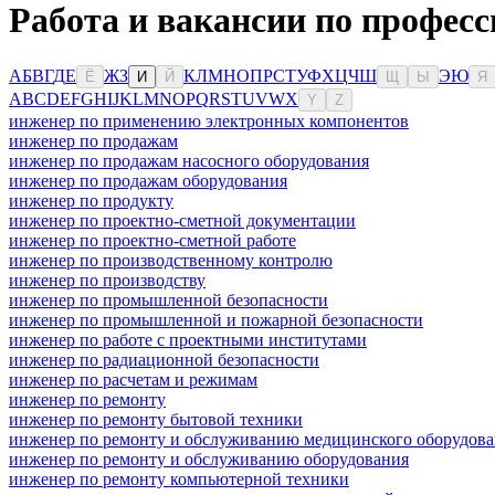
Работа и вакансии по професс
А
Б
В
Г
Д
Е
Ж
З
К
Л
М
Н
О
П
Р
С
Т
У
Ф
Х
Ц
Ч
Ш
Э
Ю
Ё
И
Й
Щ
Ы
Я
A
B
C
D
E
F
G
H
I
J
K
L
M
N
O
P
Q
R
S
T
U
V
W
X
Y
Z
инженер по применению электронных компонентов
инженер по продажам
инженер по продажам насосного оборудования
инженер по продажам оборудования
инженер по продукту
инженер по проектно-сметной документации
инженер по проектно-сметной работе
инженер по производственному контролю
инженер по производству
инженер по промышленной безопасности
инженер по промышленной и пожарной безопасности
инженер по работе с проектными институтами
инженер по радиационной безопасности
инженер по расчетам и режимам
инженер по ремонту
инженер по ремонту бытовой техники
инженер по ремонту и обслуживанию медицинского оборудов
инженер по ремонту и обслуживанию оборудования
инженер по ремонту компьютерной техники