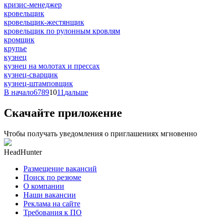
кризис-менеджер
кровельщик
кровельщик-жестянщик
кровельщик по рулонным кровлям
кромщик
крупье
кузнец
кузнец на молотах и прессах
кузнец-сварщик
кузнец-штамповщик
В начало
6
7
8
9
10
11
дальше
Скачайте приложение
Чтобы получать уведомления о приглашениях мгновенно
HeadHunter
Размещение вакансий
Поиск по резюме
О компании
Наши вакансии
Реклама на сайте
Требования к ПО