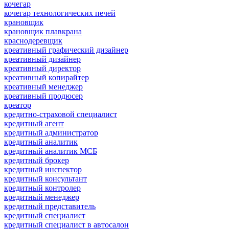
кочегар
кочегар технологических печей
крановщик
крановщик плавкрана
краснодеревщик
креативный графический дизайнер
креативный дизайнер
креативный директор
креативный копирайтер
креативный менеджер
креативный продюсер
креатор
кредитно-страховой специалист
кредитный агент
кредитный администратор
кредитный аналитик
кредитный аналитик МСБ
кредитный брокер
кредитный инспектор
кредитный консультант
кредитный контролер
кредитный менеджер
кредитный представитель
кредитный специалист
кредитный специалист в автосалон