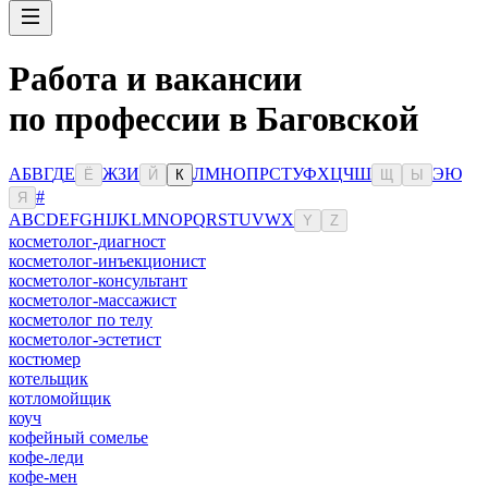
Работа и вакансии
по профессии в Баговской
А
Б
В
Г
Д
Е
Ж
З
И
Л
М
Н
О
П
Р
С
Т
У
Ф
Х
Ц
Ч
Ш
Э
Ю
Ё
Й
К
Щ
Ы
#
Я
A
B
C
D
E
F
G
H
I
J
K
L
M
N
O
P
Q
R
S
T
U
V
W
X
Y
Z
косметолог-диагност
косметолог-инъекционист
косметолог-консультант
косметолог-массажист
косметолог по телу
косметолог-эстетист
костюмер
котельщик
котломойщик
коуч
кофейный сомелье
кофе-леди
кофе-мен